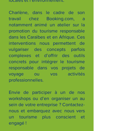
locales et l’environnement.
Charlène, dans le cadre de son
travail chez Booking.com, a
notamment animé un atelier sur la
promotion du tourisme responsable
dans les Caraïbes et en Afrique. Ces
interventions nous permettent de
vulgariser des concepts parfois
complexes et d’offrir des outils
concrets pour intégrer le tourisme
responsable dans vos projets de
voyage ou vos activités
professionnelles.
Envie de participer à un de nos
workshops ou d’en organiser un au
sein de votre entreprise ? Contactez-
nous et embarquez avec nous vers
un tourisme plus conscient et
engagé !