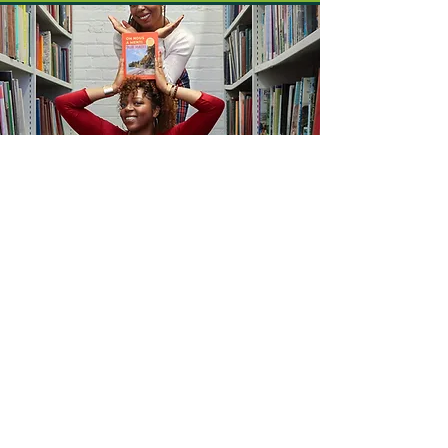
Collection de livres sur
Haïti
Notre livre On nous a menti sur
Haïti s’inscrit dans une collection
dédiée à la redécouverte de ce
pays fascinant. Le premier volume,
Chroniques historiques et